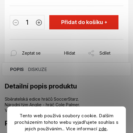
Přidat do košíku
Zeptat se
Hlídat
Sdílet
POPIS
DISKUZE
Detailní popis produktu
Sběratelská edice hráčů SoccerStarz.
Národní tým Anglie - hráč Cole Palmer.
Výška figurky: 5 cm.
Tento web používá soubory cookie. Dalším
procházením tohoto webu vyjadřujete souhlas s
Parametry
jejich používáním.. Více informací
zde
.