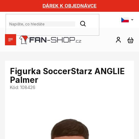
Přejít
DÁREK K OBJEDNÁVCE
na
obsah
HLEDAT
NÁ
KO
Figurka SoccerStarz ANGLIE
Palmer
Kód:
108426