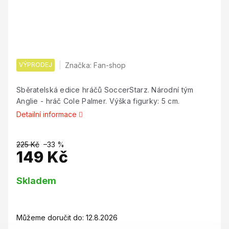
VÝPRODEJ
Značka:
Fan-shop
Sběratelská edice hráčů SoccerStarz. Národní tým
Anglie - hráč Cole Palmer. Výška figurky: 5 cm.
Detailní informace
225 Kč
–33 %
149 Kč
Měrná
Skladem
cena:
Můžeme doručit do:
12.8.2026