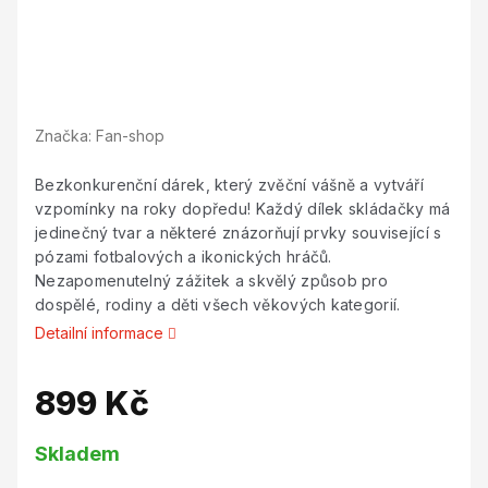
Značka:
Fan-shop
Bezkonkurenční dárek, který zvěční vášně a vytváří
vzpomínky na roky dopředu! Každý dílek skládačky má
jedinečný tvar a některé znázorňují prvky související s
pózami fotbalových a ikonických hráčů.
Nezapomenutelný zážitek a skvělý způsob pro
dospělé, rodiny a děti všech věkových kategorií.
Detailní informace
899 Kč
Měrná
Skladem
cena: