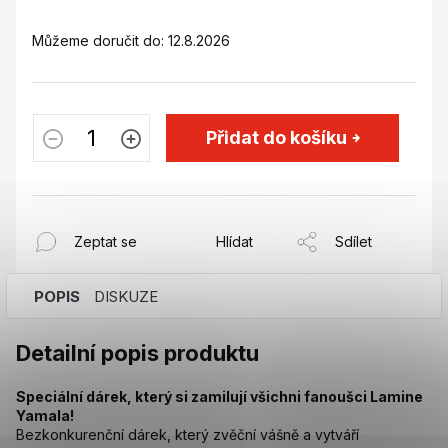
Můžeme doručit do:
12.8.2026
Přidat do košíku
Zeptat se
Hlídat
Sdílet
POPIS
DISKUZE
Detailní popis produktu
Speciální dárek, který si zamilují všichni fanoušci Lamine
Yamala!
Bezkonkurenční dárek, který zvěční vášně a vytváří