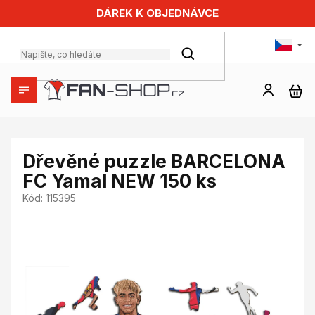
Přejít
DÁREK K OBJEDNÁVCE
na
obsah
HLEDAT
NÁ
KO
Dřevěné puzzle BARCELONA
FC Yamal NEW 150 ks
Kód:
115395