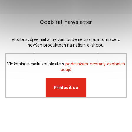
á
p
a
t
Odebírat newsletter
í
Vložte svůj e-mail a my vám budeme zasílat informace o
nových produktech na našem e-shopu.
Vložením e-mailu souhlasíte s
podmínkami ochrany osobních
údajů
Přihlásit se