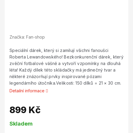
Značka:
Fan-shop
Speciální dárek, který si zamilují všichni fanoušci
Roberta Lewandowského! Bezkonkurenční dárek, který
zvěční fotbalové vášně a vytvoří vzpomínky na dlouhá
léta! Každý dílek této skládačky má jedinečný tvar a
některé znázorňují prvky inspirované pózami
legendárního útočníka.Velikosti: 150 dílků = 21 × 30 cm.
Detailní informace
899 Kč
Měrná
Skladem
cena: