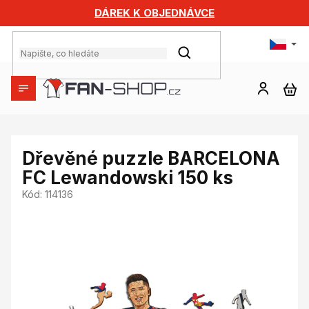
Přejít
DÁREK K OBJEDNÁVCE
na
obsah
HLEDAT
NÁ
KO
Dřevěné puzzle BARCELONA
FC Lewandowski 150 ks
Kód:
114136