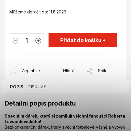
Můžeme doručit do:
11.8.2026
Přidat do košíku
Zeptat se
Hlídat
Sdílet
POPIS
DISKUZE
Detailní popis produktu
Speciální dárek, který si zamilují všichni fanoušci Roberta
Lewandowského!
Bezkonkurenční dárek, který zvěční fotbalové vášně a vytvoří