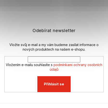
Z
á
p
a
t
Odebírat newsletter
í
Vložte svůj e-mail a my vám budeme zasílat informace o
nových produktech na našem e-shopu.
Vložením e-mailu souhlasíte s
podmínkami ochrany osobních
údajů
Přihlásit se