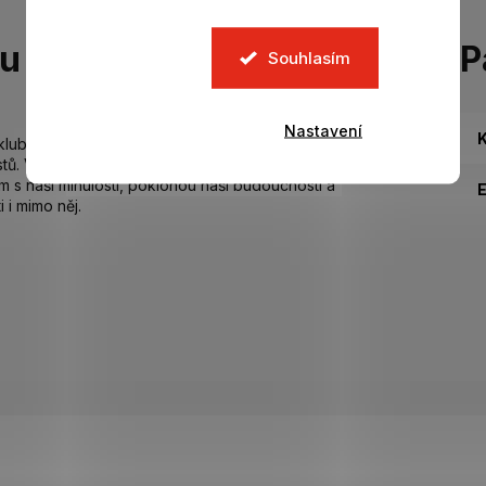
tu
P
Souhlasím
Nastavení
K
i klubu se na domácím dresu objevuje šerpa - design
ostů. V kombinaci s nezaměnitelnou modrou barvou Sky
 s naší minulostí, poklonou naší budoucnosti a
 i mimo něj.