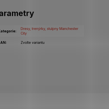
arametry
Dresy, trenýrky, stulpny Manchester
ategorie
:
City
EAN
:
Zvolte variantu