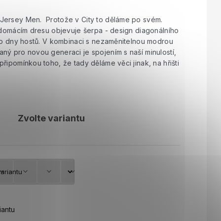
Jersey Men. Protože v City to děláme po svém.
a domácím dresu objevuje šerpa - design diagonálního
pro dny hostů. V kombinaci s nezaměnitelnou modrou
ný pro novou generaci je spojením s naší minulostí,
řipomínkou toho, že tady děláme věci jinak, na hřišti
Zvolte variantu
iantu