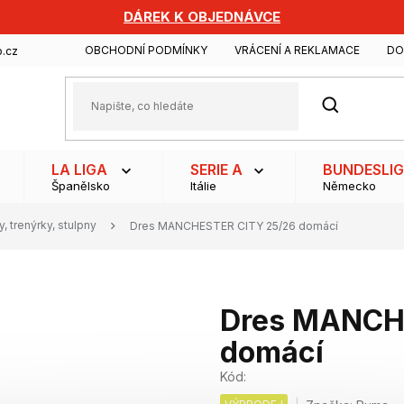
DÁREK K OBJEDNÁVCE
OBCHODNÍ PODMÍNKY
VRÁCENÍ A REKLAMACE
DO
.cz
HLEDAT
LA LIGA
SERIE A
BUNDESLI
Španělsko
Itálie
Německo
, trenýrky, stulpny
Dres MANCHESTER CITY 25/26 domácí
Dres MANCH
domácí
Kód: