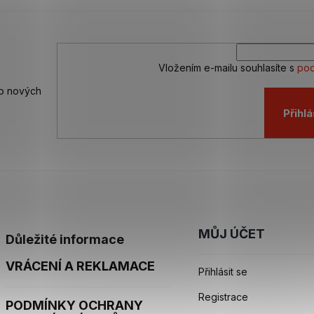
Vložením e-mailu souhlasíte s
pod
 o nových
Přihlá
MŮJ ÚČET
Důležité informace
VRÁCENÍ A REKLAMACE
Přihlásit se
Registrace
PODMÍNKY OCHRANY