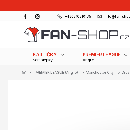
Přejít
na
obsah
+420510510175
info@fan-shop
KARTIČKY
PREMIER LEAGUE
Samolepky
Anglie
PREMIER LEAGUE (Anglie)
Manchester City
Dresy