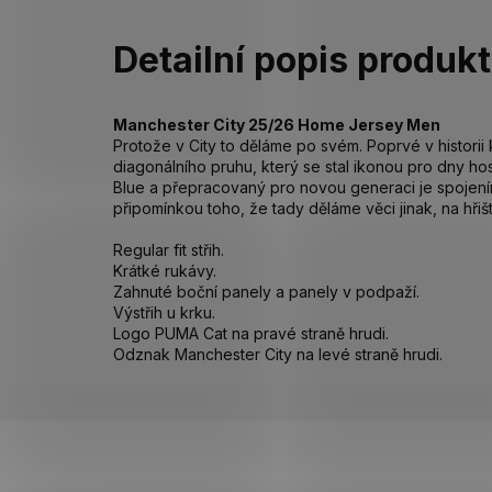
Detailní popis produk
Manchester City 25/26 Home Jersey Men
Protože v City to děláme po svém. Poprvé v histori
diagonálního pruhu, který se stal ikonou pro dny h
Blue a přepracovaný pro novou generaci je spojením
připomínkou toho, že tady děláme věci jinak, na hřišti
Regular fit střih.
Krátké rukávy.
Zahnuté boční panely a panely v podpaží.
Výstřih u krku.
Logo PUMA Cat na pravé straně hrudi.
Odznak Manchester City na levé straně hrudi.
Z
á
p