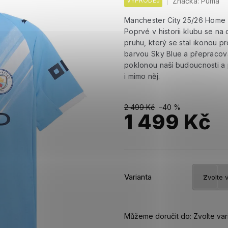
VÝPRODEJ
Značka:
Puma
Manchester City 25/26 Home 
Poprvé v historii klubu se n
pruhu, který se stal ikonou 
barvou Sky Blue a přepracova
poklonou naší budoucnosti a p
i mimo něj.
2 499 Kč
–40 %
1 499 Kč
Měrná
cena:
Varianta
Můžeme doručit do:
Zvolte var