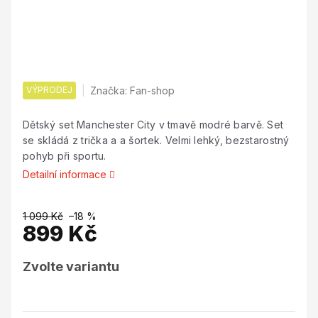
VÝPRODEJ
Značka:
Fan-shop
Dětský set Manchester City v tmavě modré barvě. Set
se skládá z trička a a šortek. Velmi lehký, bezstarostný
pohyb při sportu.
Detailní informace
1 099 Kč
–18 %
899 Kč
Měrná
Zvolte variantu
cena: