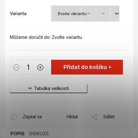
Varianta
Můžeme doručit do:
Zvolte variantu
Přidat do košíku
Tabulka velikostí
Zeptat se
Hlídat
Sdílet
POPIS
DISKUZE