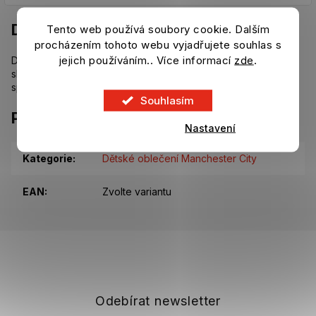
Detailní popis produktu
Tento web používá soubory cookie. Dalším
procházením tohoto webu vyjadřujete souhlas s
jejich používáním.. Více informací
zde
.
Dětský set Manchester City v tmavě modré barvě. Set se
skládá z trička a a šortek. Velmi lehký, bezstarostný pohyb při
sportu.
Souhlasím
Parametry
Nastavení
Kategorie
:
Dětské oblečení Manchester City
EAN
:
Zvolte variantu
Z
á
p
a
t
Odebírat newsletter
í