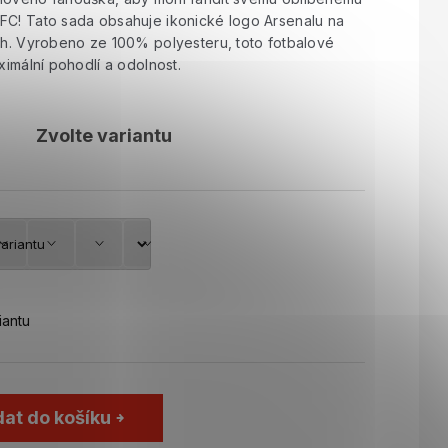
FC! Tato sada obsahuje ikonické logo Arsenalu na
ách. Vyrobeno ze 100% polyesteru, toto fotbalové
ximální pohodlí a odolnost.
Zvolte variantu
iantu
dat do košíku