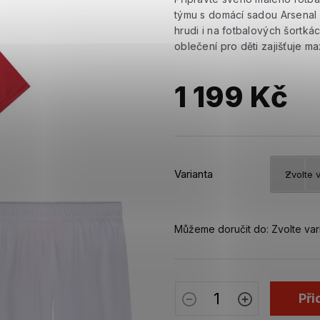
týmu s domácí sadou Arsenal 
hrudi i na fotbalových šortk
oblečení pro děti zajišťuje ma
1 199 Kč
Měrná
cena:
Varianta
Můžeme doručit do:
Zvolte var
Při