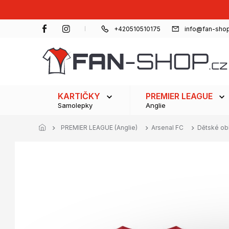
Přejít
na
obsah
+420510510175
info@fan-shop
KARTIČKY
PREMIER LEAGUE
Samolepky
Anglie
PREMIER LEAGUE (Anglie)
Arsenal FC
Dětské ob