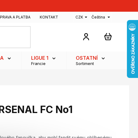
PRAVA A PLATBA
KONTAKT
CZK
Čeština
NÁKUPNÍ
KOŠÍK
GA
LIGUE 1
OSTATNÍ
Francie
Sortiment
ARSENAL FC No1
alového fanouška, aby mohl fandit svému oblíbenému