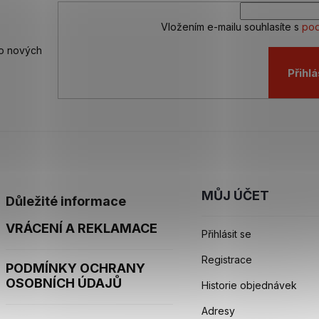
Vložením e-mailu souhlasíte s
pod
 o nových
Přihlá
MŮJ ÚČET
Důležité informace
VRÁCENÍ A REKLAMACE
Přihlásit se
Registrace
PODMÍNKY OCHRANY
OSOBNÍCH ÚDAJŮ
Historie objednávek
Adresy