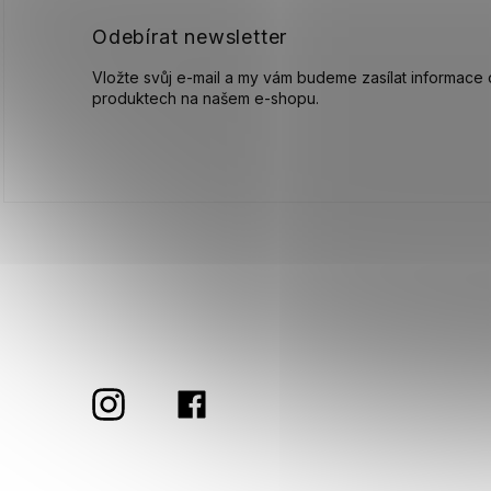
Odebírat newsletter
Vložte svůj e-mail a my vám budeme zasílat informace
produktech na našem e-shopu.