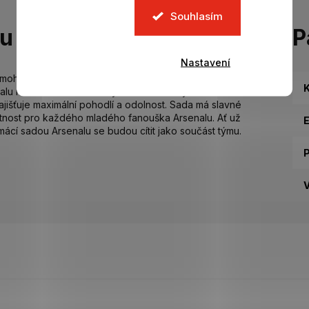
Souhlasím
tu
P
Nastavení
 mohl fandit svému oblíbenému týmu s domácí sadou
K
alu na hrudi i na fotbalových šortkách. Vyrobeno ze
ajišťuje maximální pohodlí a odolnost. Sada má slavné
ytnost pro každého mladého fanouška Arsenalu. Ať už
domácí sadou Arsenalu se budou cítit jako součást týmu.
P
V