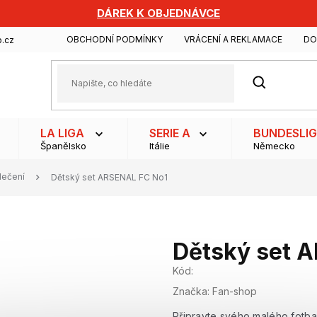
DÁREK K OBJEDNÁVCE
OBCHODNÍ PODMÍNKY
VRÁCENÍ A REKLAMACE
DO
.cz
HLEDAT
LA LIGA
SERIE A
BUNDESLI
Španělsko
Itálie
Německo
lečení
Dětský set ARSENAL FC No1
Dětský set 
Kód:
Značka:
Fan-shop
Připravte svého malého fotb