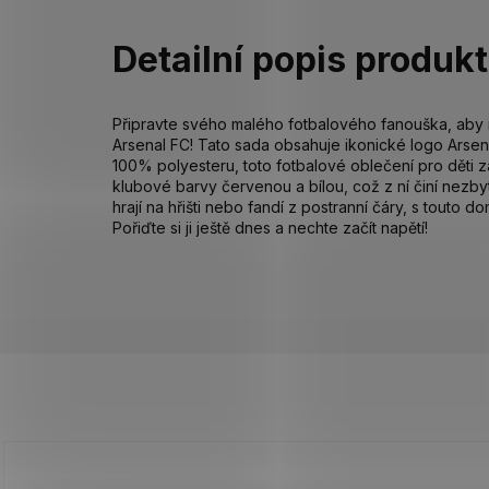
Detailní popis produk
Připravte svého malého fotbalového fanouška, aby
Arsenal FC! Tato sada obsahuje ikonické logo Arsen
100% polyesteru, toto fotbalové oblečení pro děti z
klubové barvy červenou a bílou, což z ní činí nezb
hrají na hřišti nebo fandí z postranní čáry, s touto 
Pořiďte si ji ještě dnes a nechte začít napětí!
Z
á
p
a
t
í