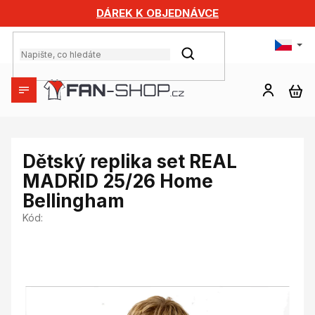
Přejít
DÁREK K OBJEDNÁVCE
na
obsah
HLEDAT
NÁ
KO
Dětský replika set REAL
MADRID 25/26 Home
Bellingham
Kód: