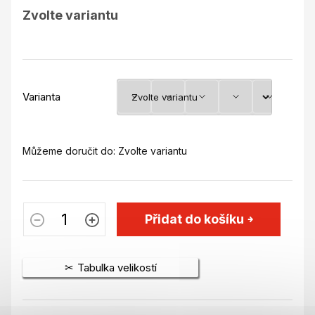
Měrná
Zvolte variantu
cena:
Varianta
Můžeme doručit do:
Zvolte variantu
Přidat do košíku
Tabulka velikostí