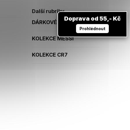
Další rubriky
Doprava od 55,- Kč
DÁRKOVÉ POUKAZY
Prohlédnout
KOLEKCE MESSI
KOLEKCE CR7