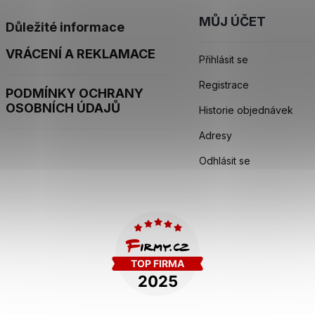
MŮJ ÚČET
Důležité informace
VRÁCENÍ A REKLAMACE
Přihlásit se
Registrace
PODMÍNKY OCHRANY
OSOBNÍCH ÚDAJŮ
Historie objednávek
Adresy
Odhlásit se