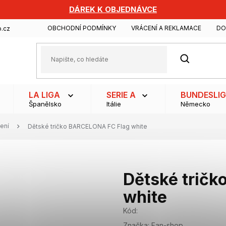
DÁREK K OBJEDNÁVCE
OBCHODNÍ PODMÍNKY
VRÁCENÍ A REKLAMACE
DO
.cz
HLEDAT
LA LIGA
SERIE A
BUNDESLI
Španělsko
Itálie
Německo
ení
Dětské tričko BARCELONA FC Flag white
Dětské trič
white
Kód:
Značka:
Fan-shop