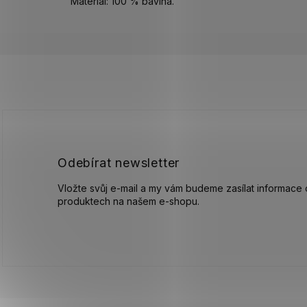
Materiál: 100 % bavlna.
Z
á
p
a
t
í
Odebírat newsletter
Vložte svůj e-mail a my vám budeme zasílat informace
produktech na našem e-shopu.