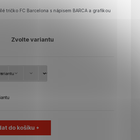
Bílé tričko FC Barcelona s nápisem BARCA a grafikou
Zvolte variantu
iantu
dat do košíku