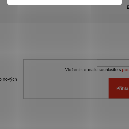
Vložením e-mailu souhlasíte s
pod
 o nových
Přihlá