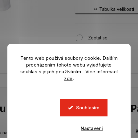
Tabulka velikostí
Zeptat se
Tento web používá soubory cookie. Dalším
procházením tohoto webu vyjadřujete
souhlas s jejich používáním.. Více informací
zde
.
tu
P
Souhlasím
Nastavení
K
 na přední straně.