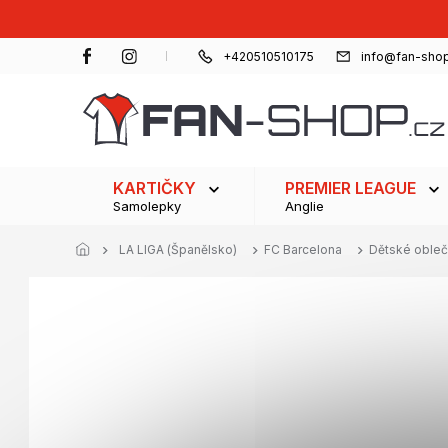
Přejít
na
obsah
+420510510175
info@fan-shop
KARTIČKY
PREMIER LEAGUE
Samolepky
Anglie
LA LIGA (Španělsko)
FC Barcelona
Dětské obleč