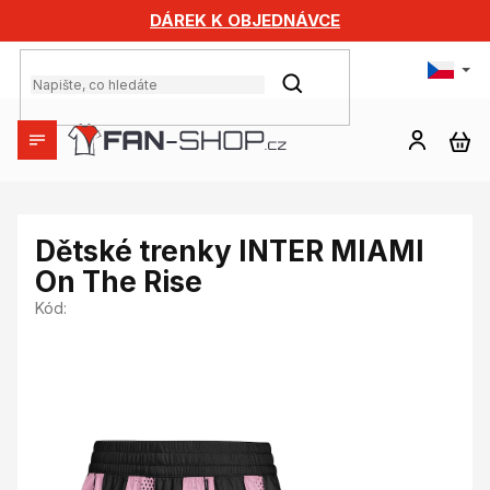
Přejít
DÁREK K OBJEDNÁVCE
na
obsah
HLEDAT
NÁ
KO
Dětské trenky INTER MIAMI
On The Rise
Kód: