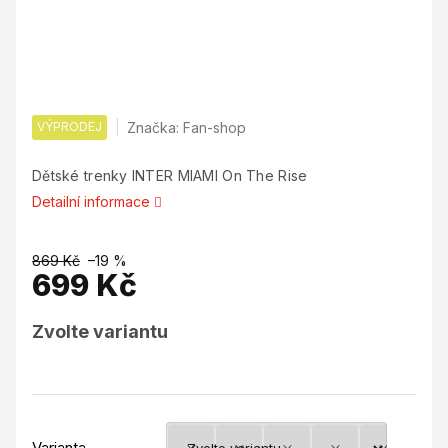
VÝPRODEJ
Značka:
Fan-shop
Dětské trenky INTER MIAMI On The Rise
Detailní informace
869 Kč
–19 %
699 Kč
Měrná
Zvolte variantu
cena:
Varianta