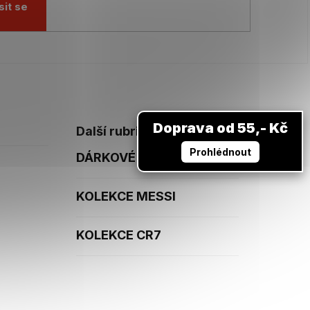
sit se
Doprava od 55,- Kč
Další rubriky
Prohlédnout
DÁRKOVÉ POUKAZY
KOLEKCE MESSI
KOLEKCE CR7