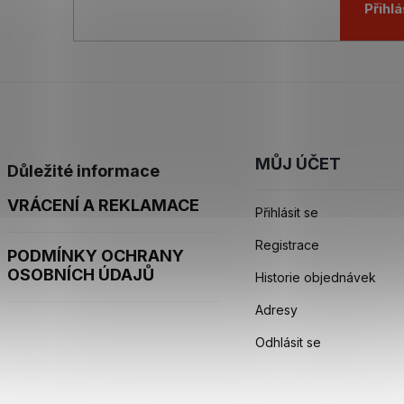
Přihlá
MŮJ ÚČET
Důležité informace
VRÁCENÍ A REKLAMACE
Přihlásit se
Registrace
PODMÍNKY OCHRANY
OSOBNÍCH ÚDAJŮ
Historie objednávek
Adresy
Odhlásit se