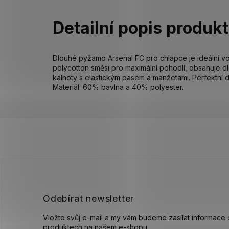
Detailní popis produk
Dlouhé pyžamo Arsenal FC pro chlapce je ideální v
polycotton směsi pro maximální pohodlí, obsahuje d
kalhoty s elastickým pasem a manžetami. Perfektní
Materiál: 60% bavlna a 40% polyester.
Z
á
p
a
t
í
Odebírat newsletter
Vložte svůj e-mail a my vám budeme zasílat informace
produktech na našem e-shopu.