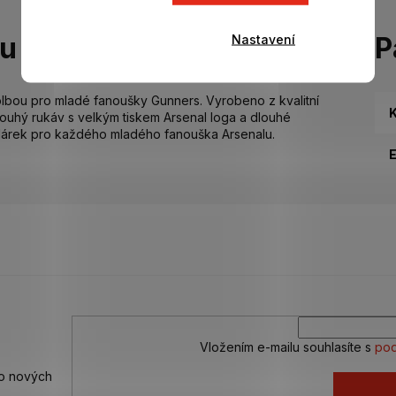
Nastavení
tu
P
olbou pro mladé fanoušky Gunners. Vyrobeno z kvalitní
K
louhý rukáv s velkým tiskem Arsenal loga a dlouhé
 dárek pro každého mladého fanouška Arsenalu.
Vložením e-mailu souhlasíte s
pod
 o nových