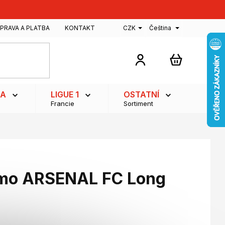
PRAVA A PLATBA
KONTAKT
CZK
Čeština
NÁKUPNÍ
KOŠÍK
GA
LIGUE 1
OSTATNÍ
Francie
Sortiment
mo ARSENAL FC Long