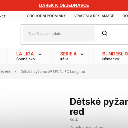
DÁREK K OBJEDNÁVCE
OBCHODNÍ PODMÍNKY
VRÁCENÍ A REKLAMACE
DO
.cz
HLEDAT
LA LIGA
SERIE A
BUNDESLI
Španělsko
Itálie
Německo
lečení
Dětské pyžamo ARSENAL FC Long red
Dětské pyža
red
Kód:
Značka:
Fan-shop