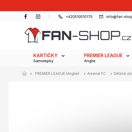
Přejít
na
obsah
+420510510175
info@fan-shop
KARTIČKY
PREMIER LEAGUE
Samolepky
Anglie
PREMIER LEAGUE (Anglie)
Arsenal FC
Dětské ob