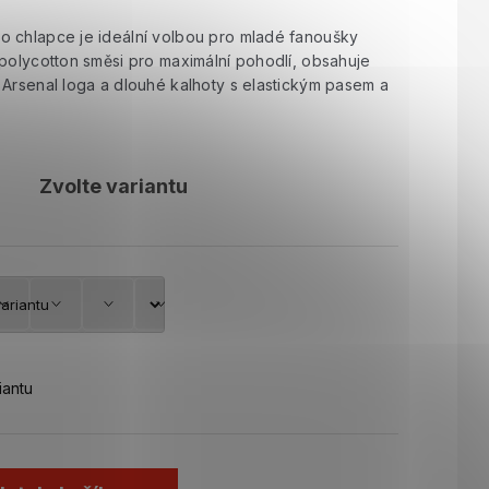
o chlapce je ideální volbou pro mladé fanoušky
 polycotton směsi pro maximální pohodlí, obsahuje
 Arsenal loga a dlouhé kalhoty s elastickým pasem a
Zvolte variantu
iantu