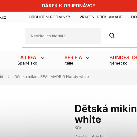
DÁREK K OBJEDNÁVCE
OBCHODNÍ PODMÍNKY
VRÁCENÍ A REKLAMACE
DO
.cz
HLEDAT
LA LIGA
SERIE A
BUNDESLI
Španělsko
Itálie
Německo
ní
Dětská mikina REAL MADRID Hoody white
Dětská miki
white
Kód:
Značka:
Adidas