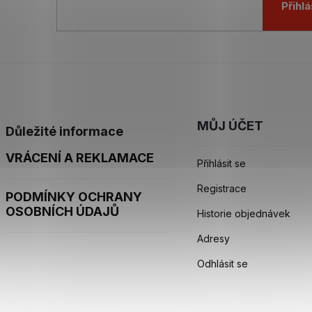
Přihlá
MŮJ ÚČET
Důležité informace
VRÁCENÍ A REKLAMACE
Přihlásit se
Registrace
PODMÍNKY OCHRANY
OSOBNÍCH ÚDAJŮ
Historie objednávek
Adresy
Odhlásit se