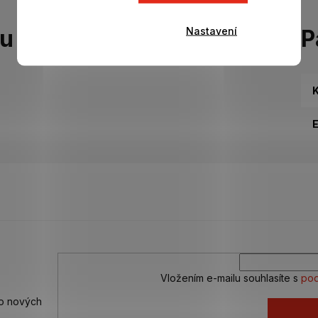
Nastavení
tu
P
K
Vložením e-mailu souhlasíte s
pod
 o nových