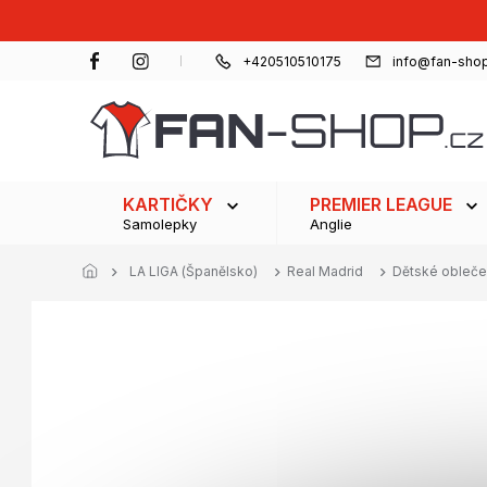
Přejít
na
obsah
+420510510175
info@fan-shop
KARTIČKY
PREMIER LEAGUE
Samolepky
Anglie
LA LIGA (Španělsko)
Real Madrid
Dětské obleče