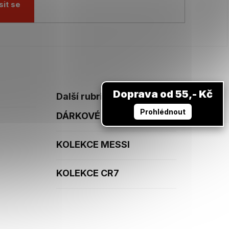
sit se
Doprava od 55,- Kč
Další rubriky
Prohlédnout
DÁRKOVÉ POUKAZY
KOLEKCE MESSI
KOLEKCE CR7