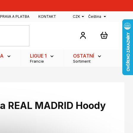
PRAVA A PLATBA
KONTAKT
CZK
Čeština
NÁKUPNÍ
KOŠÍK
GA
LIGUE 1
OSTATNÍ
Francie
Sortiment
na REAL MADRID Hoody