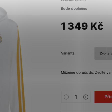
Bude doplněno
1 349 Kč
Měrná
cena:
Varianta
Můžeme doručit do:
Zvolte var
Při