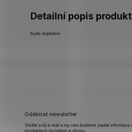
Detailní popis produk
Bude doplněno
Z
á
p
a
t
í
Odebírat newsletter
Vložte svůj e-mail a my vám budeme zasílat informace
produktech na našem e-shopu.