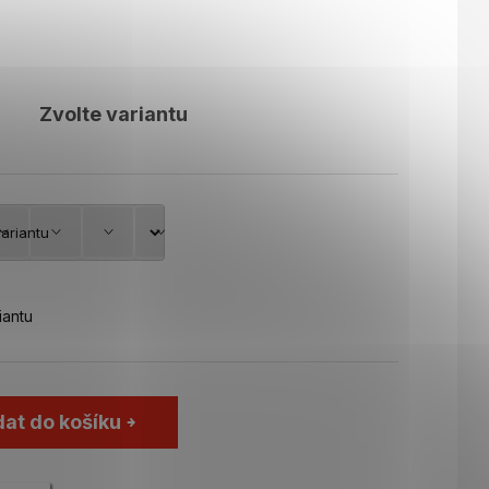
Zvolte variantu
iantu
dat do košíku