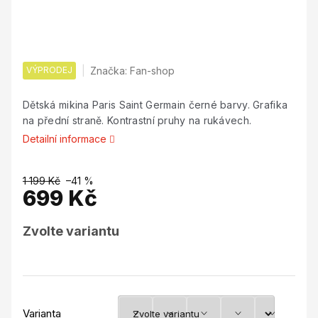
VÝPRODEJ
Značka:
Fan-shop
Dětská mikina Paris Saint Germain černé barvy. Grafika
na přední straně. Kontrastní pruhy na rukávech.
Detailní informace
1 199 Kč
–41 %
699 Kč
Měrná
Zvolte variantu
cena:
Varianta