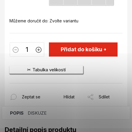
Můžeme doručit do:
Zvolte variantu
Přidat do košíku
Tabulka velikostí
Zeptat se
Hlídat
Sdílet
POPIS
DISKUZE
Detailní popis produktu