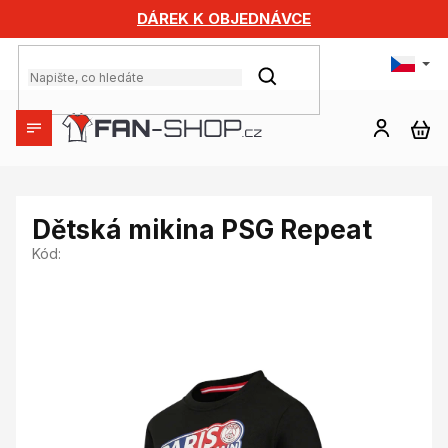
Přejít
DÁREK K OBJEDNÁVCE
na
obsah
HLEDAT
NÁ
KO
Dětská mikina PSG Repeat
Kód: