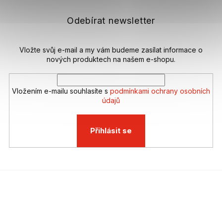
a
t
Odebírat newsletter
í
Vložte svůj e-mail a my vám budeme zasílat informace o
nových produktech na našem e-shopu.
Vložením e-mailu souhlasíte s
podmínkami ochrany osobních
údajů
Přihlásit se