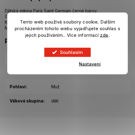
Dětská mikina Paris Saint Germain černé barvy.
Grafika na přední straně.
Tento web používá soubory cookie. Dalším
Kontrastní pruhy na rukávech.
Materiál: 100% bavlna.
procházením tohoto webu vyjadřujete souhlas s
jejich používáním.. Více informací
zde
.
Parametry
Souhlasím
Kategorie
:
Dětské oblečení Paris Saint Germain
Nastavení
EAN
:
Zvolte variantu
Pohlaví
:
Muž
Věková skupina
:
děti
Z
á
p