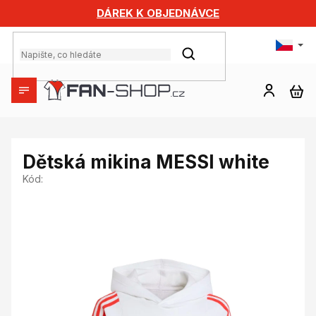
Přejít
DÁREK K OBJEDNÁVCE
na
obsah
HLEDAT
NÁ
KO
Dětská mikina MESSI white
Kód: