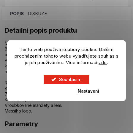
POPIS
DISKUZE
Detailní popis produktu
Měkká mikina s kapucí pro mladé fanoušky Lionela Messiho.
Buď jako nejlepší fotbalista planety. Tuto juniorskou mikinu
Tento web používá soubory cookie. Dalším
adidas s kapucí zdobí na hrudi Messiho kultovní logo. Je
procházením tohoto webu vyjadřujete souhlas s
vyrobená z měkkého flísu a má prostornou kapuci a klokaní
jejich používáním.. Více informací
zde
.
kapsu. Oblékni si ji přes svůj oblíbený týmový dres a ukaž, že
máš fotbalový vkus.
Souhlasím
Rovný střih.
Kapuce s překrývajícími se cípy.
Nastavení
70 % bavlna / 30 % polyester.
Klokaní kapsa.
Vroubkované manžety a lem.
Messiho logo.
Parametry