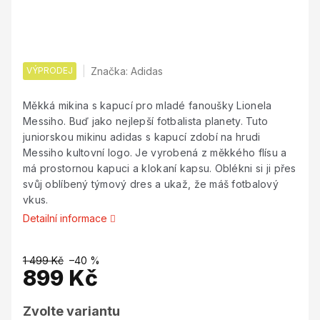
VÝPRODEJ
Značka:
Adidas
Měkká mikina s kapucí pro mladé fanoušky Lionela
Messiho. Buď jako nejlepší fotbalista planety. Tuto
juniorskou mikinu adidas s kapucí zdobí na hrudi
Messiho kultovní logo. Je vyrobená z měkkého flísu a
má prostornou kapuci a klokaní kapsu. Oblékni si ji přes
svůj oblíbený týmový dres a ukaž, že máš fotbalový
vkus.
Detailní informace
1 499 Kč
–40 %
899 Kč
Měrná
Zvolte variantu
cena: