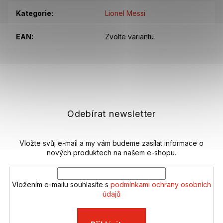
Kategorie
:
Lionel Messi
EAN
:
Zvolte variantu
Z
á
p
a
t
Odebírat newsletter
í
Vložte svůj e-mail a my vám budeme zasílat informace o
nových produktech na našem e-shopu.
Vložením e-mailu souhlasíte s
podmínkami ochrany osobních
údajů