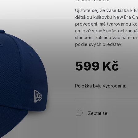
Ujistěte se, že vaše láska k B
dětskou kšiltovku New Era C
provedení, má tvarovanou ko
na levé straně naše ochranná
sluncem, zatímco zapínání na s
podle svých představ.
599 Kč
Měrná
cena:
Položka byla vyprodána…
Zeptat se