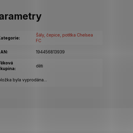
arametry
Šály, čepice, potítka Chelsea
ategorie
:
FC
EAN
:
194456813939
Věková
děti
kupina
:
ložka byla vyprodána…