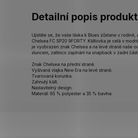
Detailní popis produk
Ujistěte se, že vaše láska k Blues zůstane v rodině, 
Chelsea FC SP20 9FORTY. Kšiltovka je celá v modr
je vyobrazen znak Chelsea a na levé straně naše oc
sluncem, zatímco zapínání na snapback v zadní části 
Znak Chelsea na přední straně.
Vyšívaná vlajka New Era na levé straně.
Tvarovaná korunka.
Zahnutý kšilt.
Nastavitelný design.
Materiál: 65 % polyester a 35 % bavlna
Z
á
p
a