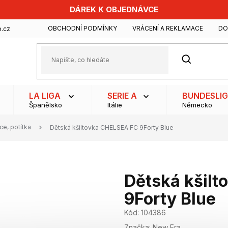
DÁREK K OBJEDNÁVCE
OBCHODNÍ PODMÍNKY
VRÁCENÍ A REKLAMACE
DO
.cz
HLEDAT
LA LIGA
SERIE A
BUNDESLI
Španělsko
Itálie
Německo
ce, potítka
Dětská kšiltovka CHELSEA FC 9Forty Blue
Dětská kšil
9Forty Blue
Kód:
104386
Značka:
New Era