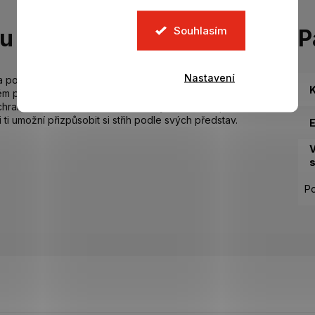
Souhlasím
tu
P
Nastavení
a pořiďte svému dítěti oficiální dětskou kšiltovku New Era
K
ém provedení, má tvarovanou korunku. Na přední straně
hranná známka New Era. Zakřivený kšilt chrání před
ti umožní přizpůsobit si střih podle svých představ.
s
Po