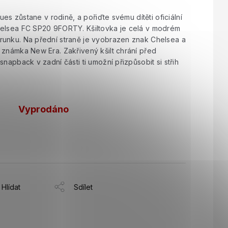
lues zůstane v rodině, a pořiďte svému dítěti oficiální
helsea FC SP20 9FORTY. Kšiltovka je celá v modrém
runku. Na přední straně je vyobrazen znak Chelsea a
 známka New Era. Zakřivený kšilt chrání před
napback v zadní části ti umožní přizpůsobit si střih
Vyprodáno
Hlídat
Sdílet