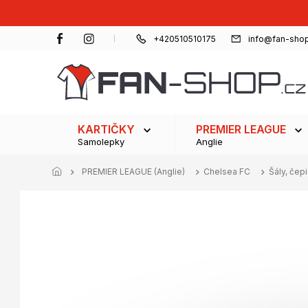
Přejít
na
obsah
+420510510175
info@fan-shop
KARTIČKY
PREMIER LEAGUE
Samolepky
Anglie
PREMIER LEAGUE (Anglie)
Chelsea FC
Šály, čepi