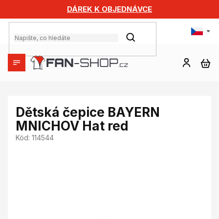
Přejít
DÁREK K OBJEDNÁVCE
na
obsah
HLEDAT
NÁ
KO
Dětská čepice BAYERN
MNICHOV Hat red
Kód:
114544