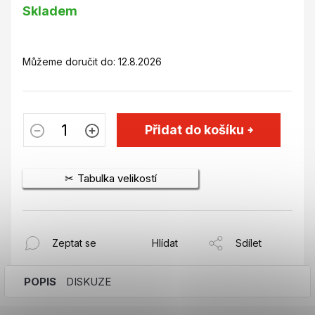
Měrná
Skladem
cena:
Můžeme doručit do:
12.8.2026
Přidat do košíku
Tabulka velikostí
Zeptat se
Hlídat
Sdílet
POPIS
DISKUZE