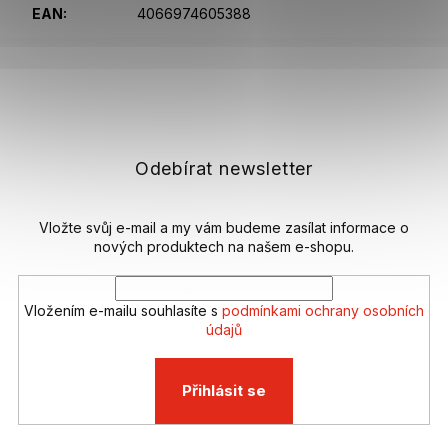
EAN
:
4066974605388
Z
á
p
a
t
Odebírat newsletter
í
Vložte svůj e-mail a my vám budeme zasílat informace o
nových produktech na našem e-shopu.
Vložením e-mailu souhlasíte s
podmínkami ochrany osobních
údajů
Přihlásit se