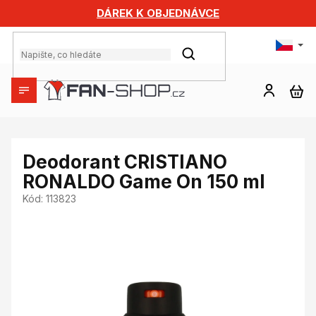
Přejít
DÁREK K OBJEDNÁVCE
na
obsah
HLEDAT
NÁ
KO
Deodorant CRISTIANO
RONALDO Game On 150 ml
Kód:
113823