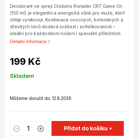
Deodorant ve spreji Cristiano Ronaldo CR7 Game On
(150 ml) je elegantní a energická vůně pro muže, kteří
chtějí vyniknout. Kombinace ovocných, kořeněných a
dřevitých tónů dodává svěžest i sofistikovanost –
ideální pro každodenní nošení i speciální příležitosti.
Detailní informace
199 Kč
Měrná
Skladem
cena:
Můžeme doručit do:
12.8.2026
Přidat do košíku