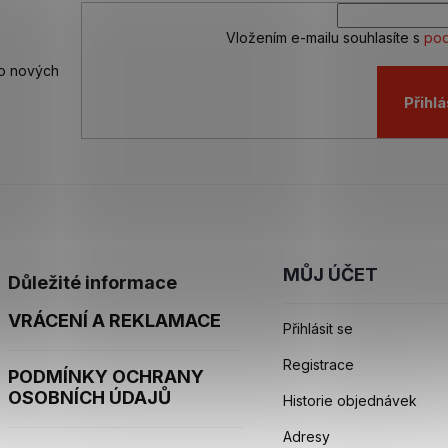
Vložením e-mailu souhlasíte s
pod
 o nových
Přihlá
MŮJ ÚČET
Důležité informace
VRÁCENÍ A REKLAMACE
Přihlásit se
Registrace
PODMÍNKY OCHRANY
OSOBNÍCH ÚDAJŮ
Historie objednávek
Adresy