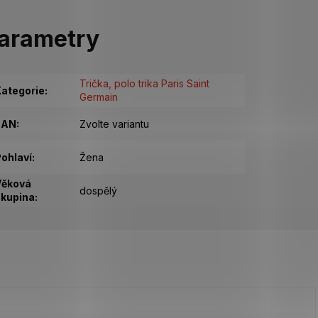
arametry
Trička, polo trika Paris Saint
ategorie
:
Germain
EAN
:
Zvolte variantu
ohlaví
:
Žena
Věková
dospělý
kupina
: