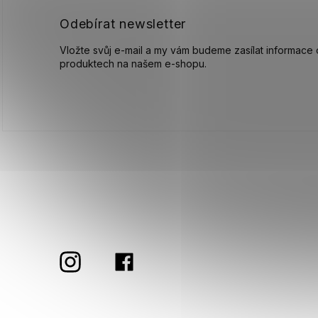
Odebírat newsletter
Vložte svůj e-mail a my vám budeme zasílat informace
produktech na našem e-shopu.