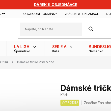
DÁREK K OBJEDNÁVCE
OBCHODNÍ PODMÍNKY
VRÁCENÍ A REKLAMACE
DO
.cz
HLEDAT
LA LIGA
SERIE A
BUNDESLI
Španělsko
Itálie
Německo
 trika
Dámské tričko PSG Mono
Dámské trič
Kód:
VÝPRODEJ
Značka:
Fan-sh