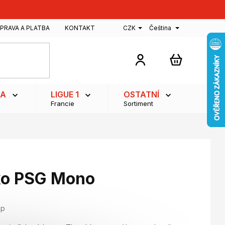
PRAVA A PLATBA
KONTAKT
CZK
Čeština
NÁKUPNÍ
KOŠÍK
GA
LIGUE 1
OSTATNÍ
Francie
Sortiment
ko PSG Mono
op