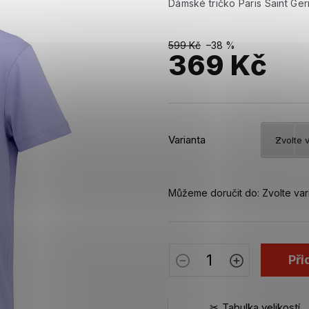
Dámské tričko Paris Saint Ger
599 Kč
–38 %
369 Kč
Měrná
cena:
Varianta
Můžeme doručit do:
Zvolte var
Při
Tabulka velikostí