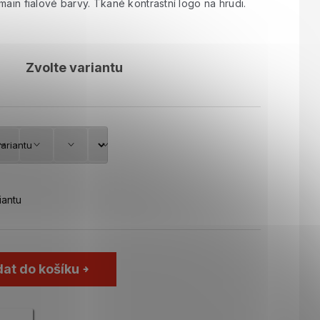
main fialové barvy. Tkané kontrastní logo na hrudi.
Zvolte variantu
iantu
dat do košíku