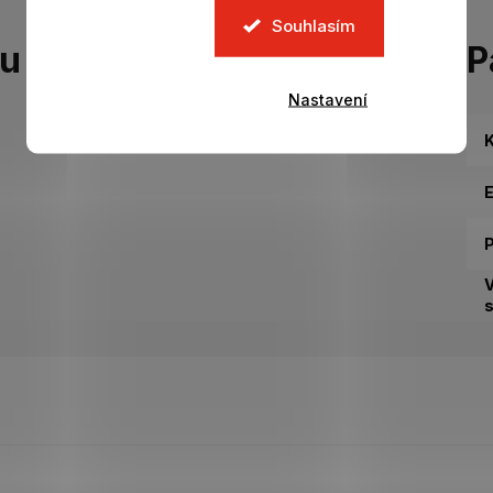
Souhlasím
tu
P
Nastavení
K
P
s