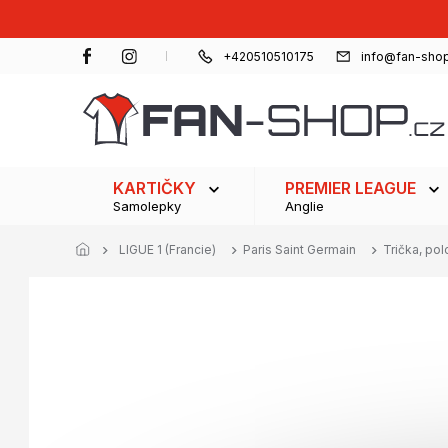
Přejít
na
obsah
+420510510175
info@fan-shop
KARTIČKY
PREMIER LEAGUE
Samolepky
Anglie
LIGUE 1 (Francie)
Paris Saint Germain
Trička, polo