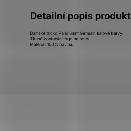
Detailní popis produk
Dámské tričko Paris Saint Germain fialové barvy.
Tkané kontrastní logo na hrudi.
Materiál: 100% bavlna.
Z
á
p
a
t
í