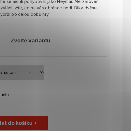
ste se mohli pohybovat jako Neymar. Ale zároveň
zvládli vše, co na vás obránce hodí. Díky dvěma
vydrží po celou dobu hry.
Zvolte variantu
iantu
dat do košíku