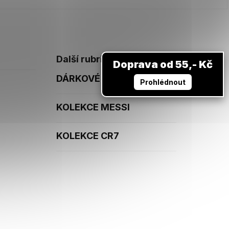
Další rubriky
Doprava od 55,- Kč
DÁRKOVÉ POUKAZY
Prohlédnout
KOLEKCE MESSI
KOLEKCE CR7