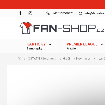
Přejít
na
obsah
+420510510175
info@fan-shop
KARTIČKY
PREMIER LEAGUE
Samolepky
Anglie
OSTATNÍ (Sortiment)
Hráči
Neymar Jr
Chrá