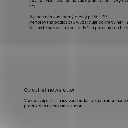
abyste zvládli vše, co na vás obránce hodí. Díky dv
hry.
Vysoce nárazuvzdorný pevný plášť z PP.
Perforovaná podložka EVA zajišťuje dobré tlumení ná
Nastavitelná konstrukce se dvěma popruhy pro be
Z
á
p
a
t
í
Odebírat newsletter
Vložte svůj e-mail a my vám budeme zasílat informace
produktech na našem e-shopu.