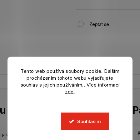
Zeptat se
Tento web používá soubory cookie. Dalším
procházením tohoto webu vyjadřujete
souhlas s jejich používáním.. Více informací
zde
.
tu
P
Souhlasím
K
t jako Neymar. Ale zároveň dostatečně ochranné,