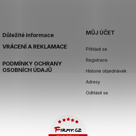
MŮJ ÚČET
Důležité informace
VRÁCENÍ A REKLAMACE
Přihlásit se
Registrace
PODMÍNKY OCHRANY
OSOBNÍCH ÚDAJŮ
Historie objednávek
Adresy
Odhlásit se