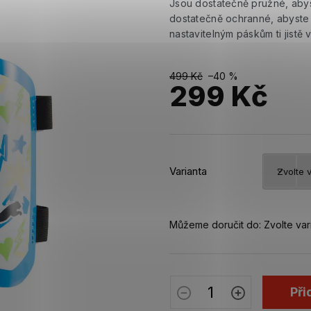
Jsou dostatečně pružné, aby
dostatečně ochranné, abyste 
nastavitelným páskům ti jistě 
499 Kč
–40 %
299 Kč
Měrná
cena:
Varianta
Můžeme doručit do:
Zvolte var
Při