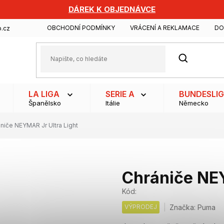
DÁREK K OBJEDNÁVCE
OBCHODNÍ PODMÍNKY
VRÁCENÍ A REKLAMACE
DO
.cz
HLEDAT
LA LIGA
SERIE A
BUNDESLI
Španělsko
Itálie
Německo
niče NEYMAR Jr Ultra Light
Chrániče NEY
Kód:
VÝPRODEJ
Značka:
Puma