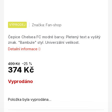
VÝPRODEJ
Značka:
Fan-shop
Čepice Chelsea FC modré barvy. Pletený text a vyšitý
znak. "Bambule" styl. Univerzální velikost.
Detailní informace
499 Kč
–25 %
374 Kč
Měrná
Vyprodáno
cena:
Položka byla vyprodána…