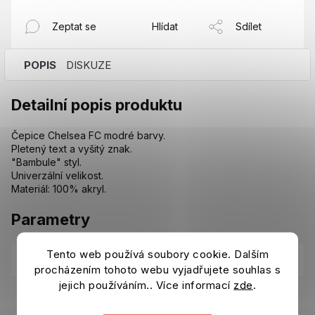
Zeptat se
Hlídat
Sdílet
POPIS
DISKUZE
Detailní popis produktu
Čepice Chelsea FC modré barvy.
Pletený text a vyšitý znak.
"Bambule" styl.
Univerzální velikost.
Materiál: 100% akryl.
Parametry
Tento web používá soubory cookie. Dalším
Kategorie
:
Šály, čepice, potítka Chelsea FC
procházením tohoto webu vyjadřujete souhlas s
jejich používáním.. Více informací
zde
.
EAN
:
8718707180681