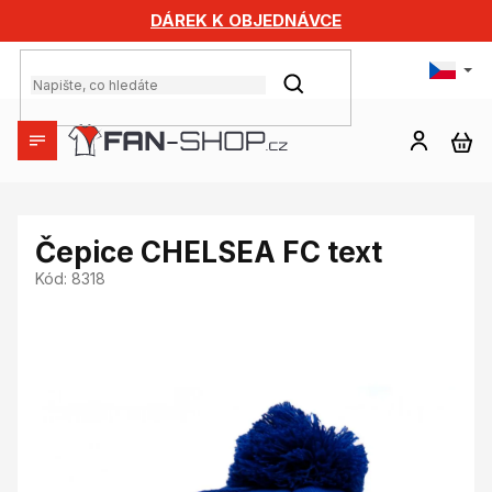
Přejít
DÁREK K OBJEDNÁVCE
na
obsah
HLEDAT
NÁ
KO
Čepice CHELSEA FC text
Kód:
8318