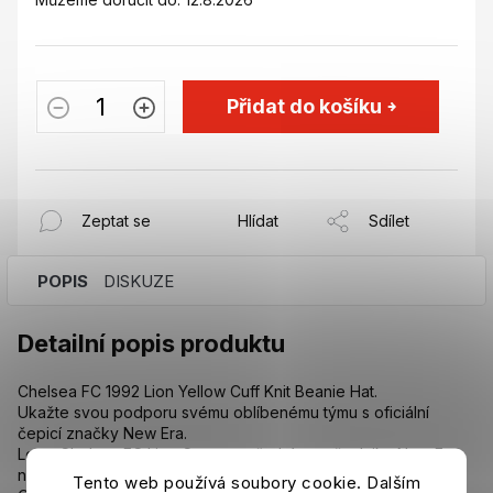
Přidat do košíku
Zeptat se
Hlídat
Sdílet
POPIS
DISKUZE
Detailní popis produktu
Chelsea FC 1992 Lion Yellow Cuff Knit Beanie Hat.
Ukažte svou podporu svému oblíbenému týmu s oficiální
čepicí značky New Era.
Logo Chelsea FC Lion Crest na přední straně, vlajka New Era
na levé straně.
Tento web používá soubory cookie. Dalším