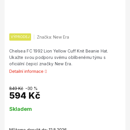
VÝPRODEJ
Značka:
New Era
Chelsea FC 1992 Lion Yellow Cuff Knit Beanie Hat.
Ukažte svou podporu svému oblíbenému týmu s
oficiální čepicí značky New Era.
Detailní informace
849 Kč
–30 %
594 Kč
Měrná
Skladem
cena:
Můžeme doručit do:
12.8.2026