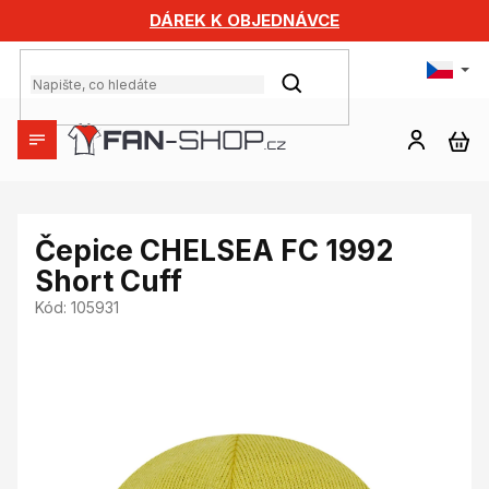
Přejít
DÁREK K OBJEDNÁVCE
na
obsah
HLEDAT
NÁ
KO
Čepice CHELSEA FC 1992
Short Cuff
Kód:
105931