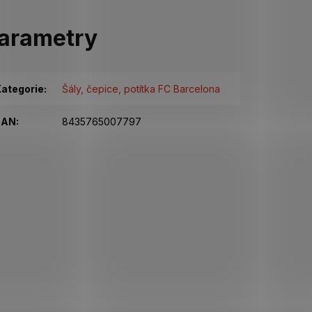
arametry
ategorie
:
Šály, čepice, potítka FC Barcelona
EAN
:
8435765007797