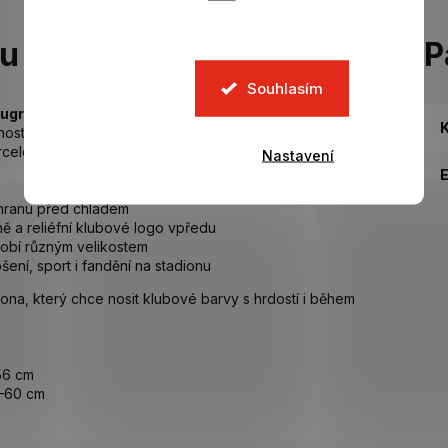
tu
P
Souhlasím
augrana.
K
ost, pohodlí a klubovou hrdost. Elegantní černý design
elona na přední straně, který dodává čepici autentický
Nastavení
ochranu před chladem
ě a reliéfní klubové logo vpředu
sobí různým velikostem
ení, sport i fandění na stadionu
a, který chce nosit klubové barvy s hrdostí i během
56 cm
6–60 cm