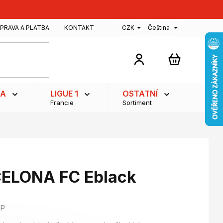
PRAVA A PLATBA
KONTAKT
CZK
Čeština
NÁKUPNÍ
KOŠÍK
GA
LIGUE 1
OSTATNÍ
Francie
Sortiment
ELONA FC Eblack
op