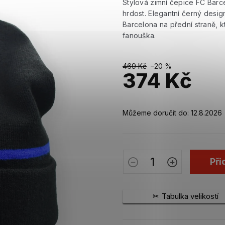
Stylová zimní čepice FC Barc
hrdost. Elegantní černý desi
Barcelona na přední straně, 
fanouška.
469 Kč
–20 %
374 Kč
Měrná
cena:
Můžeme doručit do:
12.8.2026
Při
Tabulka velikostí