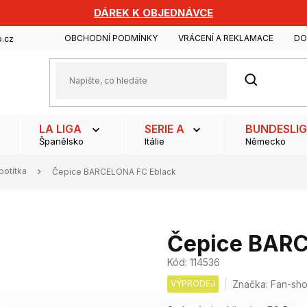
DÁREK K OBJEDNÁVCE
OBCHODNÍ PODMÍNKY
VRÁCENÍ A REKLAMACE
DO
.cz
HLEDAT
LA LIGA
SERIE A
BUNDESLI
Španělsko
Itálie
Německo
potítka
Čepice BARCELONA FC Eblack
Čepice BARC
Kód:
114536
VÝPRODEJ
Značka:
Fan-sh