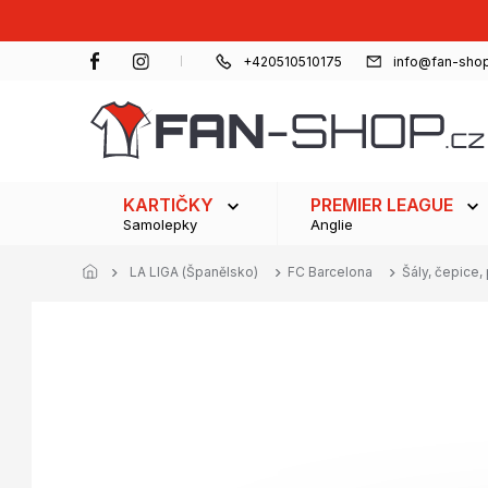
Přejít
na
obsah
+420510510175
info@fan-shop
KARTIČKY
PREMIER LEAGUE
Samolepky
Anglie
LA LIGA (Španělsko)
FC Barcelona
Šály, čepice, 