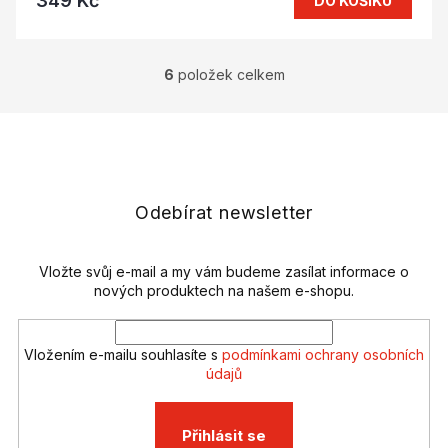
349 Kč
DO KOŠÍKU
6
položek celkem
O
v
l
Z
á
á
d
p
a
a
c
t
Odebírat newsletter
í
í
p
r
v
Vložte svůj e-mail a my vám budeme zasílat informace o
k
nových produktech na našem e-shopu.
y
v
ý
Vložením e-mailu souhlasíte s
podmínkami ochrany osobních
p
údajů
i
s
u
Přihlásit se