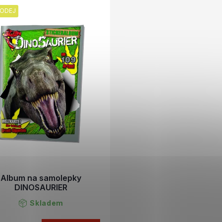
ODEJ
Album na samolepky
DINOSAURIER
Skladem