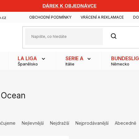
DÁREK K OBJEDNÁVCE
OBCHODNÍ PODMÍNKY
VRÁCENÍ A REKLAMACE
DO
.cz
HLEDAT
LA LIGA
SERIE A
BUNDESLI
Španělsko
Itálie
Německo
 Ocean
učujeme
Nejlevnější
Nejdražší
Nejprodávanější
Abecedně