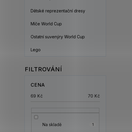
Dětské reprezentační dresy
Míče World Cup
Ostatní suvenýry World Cup
Lego
CENA
69
Kč
70
Kč
Na skladě
1