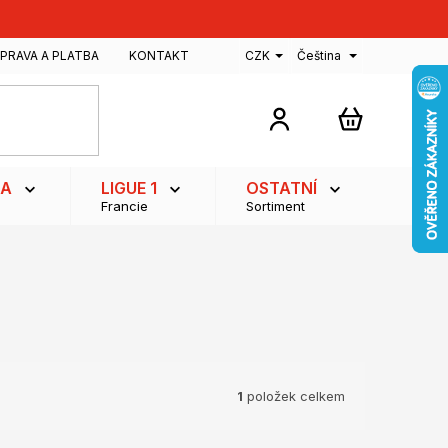
PRAVA A PLATBA
KONTAKT
CZK
Čeština
NÁKUPNÍ
KOŠÍK
GA
LIGUE 1
OSTATNÍ
Francie
Sortiment
1
položek celkem