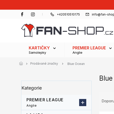
Přejít
na
obsah
+420510510175
info@fan-shop
KARTIČKY
PREMIER LEAGUE
Samolepky
Anglie
Prodávané značky
Blue Ocean
Blue
P
Přeskočit
Kategorie
o
kategorie
s
Ř
t
PREMIER LEAGUE
a
Dopor
r
z
Anglie
a
e
V