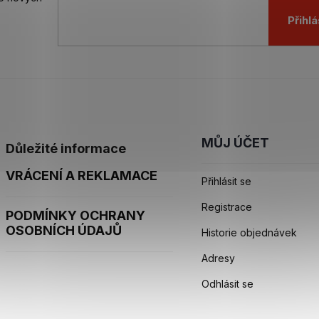
Přihlá
MŮJ ÚČET
Důležité informace
VRÁCENÍ A REKLAMACE
Přihlásit se
Registrace
PODMÍNKY OCHRANY
OSOBNÍCH ÚDAJŮ
Historie objednávek
Adresy
Odhlásit se