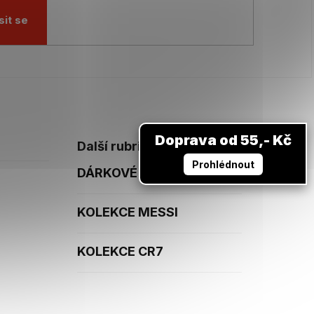
sit se
Doprava od 55,- Kč
Další rubriky
Prohlédnout
DÁRKOVÉ POUKAZY
KOLEKCE MESSI
KOLEKCE CR7