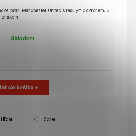
nové přání Manchester United s lesklým povrchem. S
m znakem.
Skladem
dat do košíku
Hlídat
Sdílet