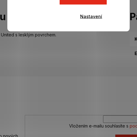
tu
P
Nastavení
 United s lesklým povrchem.
K
Vložením e-mailu souhlasíte s
pod
 o nových