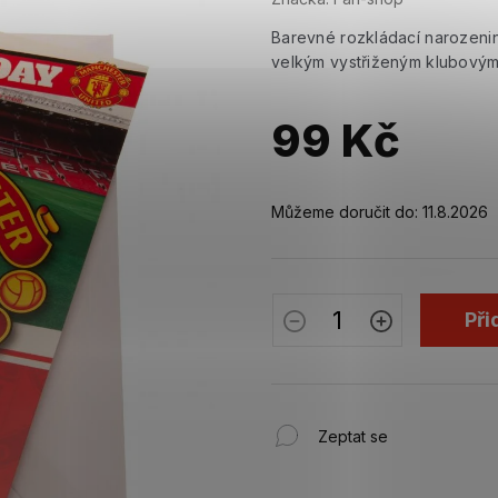
Barevné rozkládací narozeni
velkým vystřiženým klubový
99 Kč
Měrná
cena:
Můžeme doručit do:
11.8.2026
Při
Zeptat se