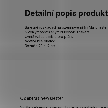
Detailní popis produk
Barevné rozkládací narozeninové přání Manchester
S velkým vystřiženým klubovým znakem.
Uvnitř vzkaz a místo pro přání.
Včetně bílé obálky.
Rozměr: 22 x 12 cm.
Z
á
p
a
t
í
Odebírat newsletter
Vložte svůj e-mail a my vám budeme zasílat informace