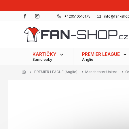
Přejít
na
obsah
+420510510175
info@fan-shop
KARTIČKY
PREMIER LEAGUE
Samolepky
Anglie
PREMIER LEAGUE (Anglie)
Manchester United
Os