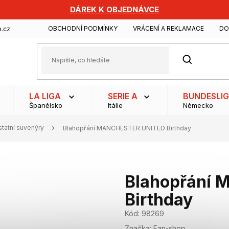
DÁREK K OBJEDNÁVCE
OBCHODNÍ PODMÍNKY
VRÁCENÍ A REKLAMACE
DO
.cz
HLEDAT
LA LIGA
SERIE A
BUNDESLI
Španělsko
Itálie
Německo
tatní suvenýry
Blahopřání MANCHESTER UNITED Birthday
Blahopřání
Birthday
Kód:
98269
Značka:
Fan-shop