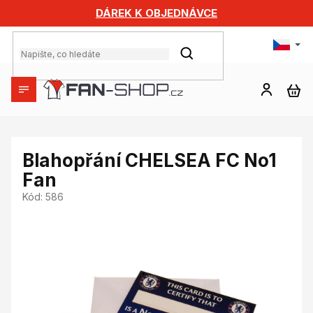
Přejít
DÁREK K OBJEDNÁVCE
na
obsah
HLEDAT
NÁ
KO
Blahopřání CHELSEA FC No1
Fan
Kód:
586