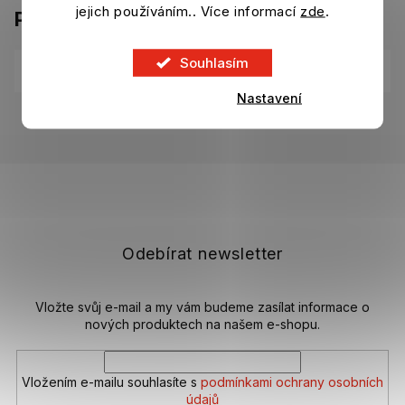
jejich používáním.. Více informací
zde
.
Parametry
Souhlasím
Kategorie
:
Ostatní suvenýry Chelsea FC
Nastavení
EAN
:
089923154199
Z
á
p
a
t
Odebírat newsletter
í
Vložte svůj e-mail a my vám budeme zasílat informace o
nových produktech na našem e-shopu.
Vložením e-mailu souhlasíte s
podmínkami ochrany osobních
údajů