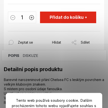
Přidat do košíku
Zeptat se
Hlídat
Sdílet
POPIS
DISKUZE
Detailní popis produktu
Barevné narozeninové přání Chelsea FC s lesklým povrchem a
velkým klubovým znakem.
S místem pro osobní údaje fanouška.
Uvnitř vzkaz a místo pro přání.
Včetně bílé obálky.
Tento web používá soubory cookie. Dalším
Rozměr: 22 x 12 cm.
procházením tohoto webu vyjadřujete souhlas s