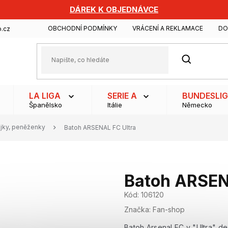
DÁREK K OBJEDNÁVCE
OBCHODNÍ PODMÍNKY
VRÁCENÍ A REKLAMACE
DO
.cz
HLEDAT
LA LIGA
SERIE A
BUNDESLI
Španělsko
Itálie
Německo
ajky, peněženky
Batoh ARSENAL FC Ultra
Batoh ARSEN
Kód:
106120
Značka:
Fan-shop
Batoh Arsenal FC v "Ultra" de