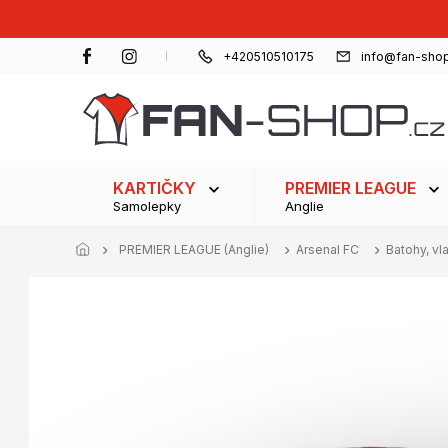
Přejít
na
obsah
+420510510175
info@fan-shop
KARTIČKY
PREMIER LEAGUE
Samolepky
Anglie
PREMIER LEAGUE (Anglie)
Arsenal FC
Batohy, vl