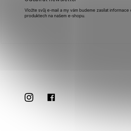
Vložte svůj e-mail a my vám budeme zasílat informace
produktech na našem e-shopu.