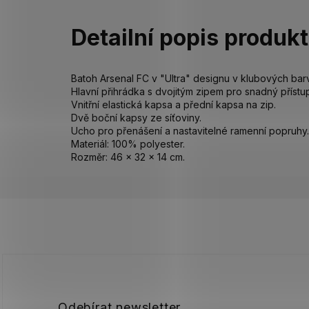
Detailní popis produk
Batoh Arsenal FC v "Ultra" designu v klubových bar
Hlavní přihrádka s dvojitým zipem pro snadný přístu
Vnitřní elastická kapsa a přední kapsa na zip.
Dvě boční kapsy ze síťoviny.
Ucho pro přenášení a nastavitelné ramenní popruhy.
Materiál: 100% polyester.
Rozměr: 46 x 32 x 14 cm.
Z
á
p
a
t
í
Odebírat newsletter