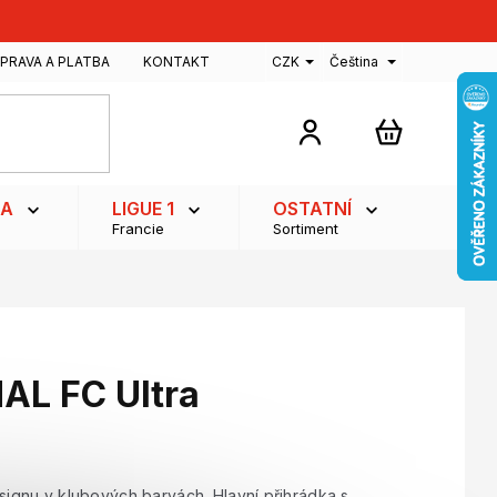
PRAVA A PLATBA
KONTAKT
CZK
Čeština
NÁKUPNÍ
KOŠÍK
GA
LIGUE 1
OSTATNÍ
Francie
Sortiment
AL FC Ultra
signu v klubových barvách. Hlavní přihrádka s