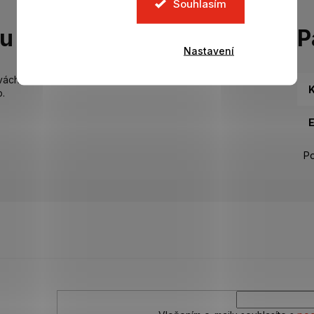
Souhlasím
tu
P
Nastavení
vách.
K
p.
Po