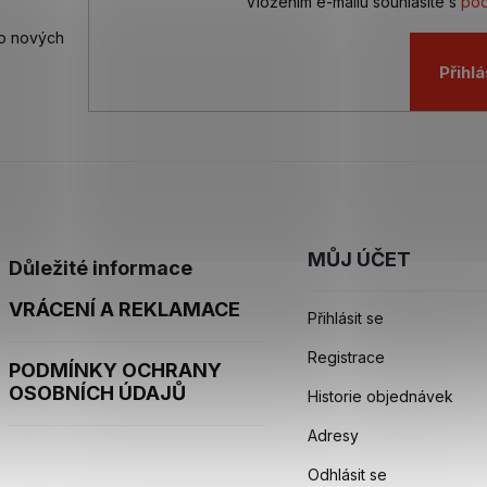
Vložením e-mailu souhlasíte s
pod
 o nových
Přihlá
MŮJ ÚČET
Důležité informace
VRÁCENÍ A REKLAMACE
Přihlásit se
Registrace
PODMÍNKY OCHRANY
OSOBNÍCH ÚDAJŮ
Historie objednávek
Adresy
Odhlásit se