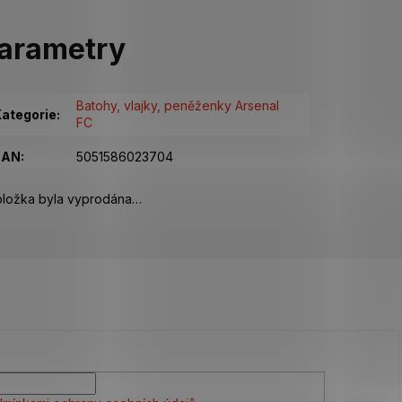
arametry
Batohy, vlajky, peněženky Arsenal
ategorie
:
FC
EAN
:
5051586023704
ložka byla vyprodána…