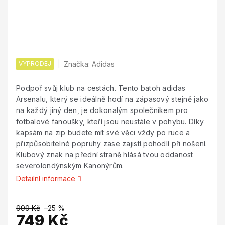
VÝPRODEJ
Značka:
Adidas
Podpoř svůj klub na cestách. Tento batoh adidas
Arsenalu, který se ideálně hodí na zápasový stejně jako
na každý jiný den, je dokonalým společníkem pro
fotbalové fanoušky, kteří jsou neustále v pohybu. Díky
kapsám na zip budete mít své věci vždy po ruce a
přizpůsobitelné popruhy zase zajistí pohodlí při nošení.
Klubový znak na přední straně hlásá tvou oddanost
severolondýnským Kanonýrům.
Detailní informace
999 Kč
–25 %
749 Kč