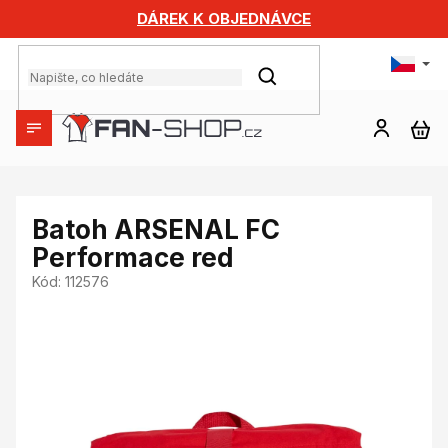
Přejít
DÁREK K OBJEDNÁVCE
na
obsah
HLEDAT
NÁ
KO
Batoh ARSENAL FC
Performace red
Kód:
112576