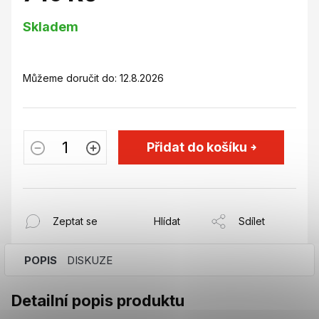
Měrná
Skladem
cena:
Můžeme doručit do:
12.8.2026
Přidat do košíku
Zeptat se
Hlídat
Sdílet
POPIS
DISKUZE
Detailní popis produktu