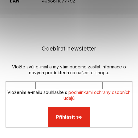
EAN
:
4068811077792
Z
á
p
a
t
Odebírat newsletter
í
Vložte svůj e-mail a my vám budeme zasílat informace o
nových produktech na našem e-shopu.
Vložením e-mailu souhlasíte s
podmínkami ochrany osobních
údajů
Přihlásit se