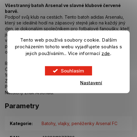
Všestranný batoh Arsenal ve slavné klubové červené
barvě.
Podpoř svůj klub na cestách. Tento batoh adidas Arsenalu,
který se ideálně hodí na zápasový stejně jako na každý jiný
den, je dokonalým společníkem pro fotbalové fanoušky, kteří
jsou neustále v pohybu. Díky kapsám na zip budete mít své
Tento web používá soubory cookie. Dalším
věci vždy po ruce a přizpůsobitelné popruhy zase zajistí
pohodlí při nošení. Klubový znak na přední straně hlásá tvou
procházením tohoto webu vyjadřujete souhlas s
oddanost severolondýnským Kanonýrům.
jejich používáním.. Více informací
zde
.
Rozměry: 48 cm × 28 cm.
Objem: 26,94 l.
Souhlasím
100 % polyester.
Zapínání na zip.
Nastavení
Přizpůsobitelná popruh.
Natištěný znak Arsenalu.
Parametry
Kategorie
:
Batohy, vlajky, peněženky Arsenal FC