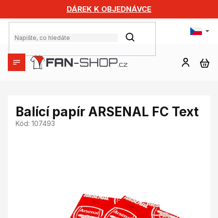
Přejít
DÁREK K OBJEDNÁVCE
na
obsah
HLEDAT
NÁ
KO
Balící papír ARSENAL FC Text
Kód:
107493