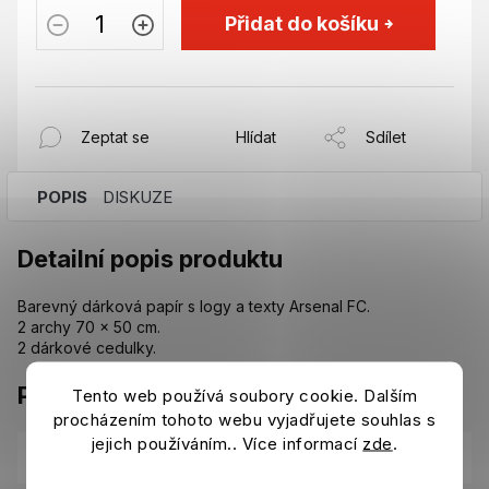
Přidat do košíku
Zeptat se
Hlídat
Sdílet
POPIS
DISKUZE
Detailní popis produktu
Barevný dárková papír s logy a texty Arsenal FC.
2 archy 70 x 50 cm.
2 dárkové cedulky.
Parametry
Tento web používá soubory cookie. Dalším
procházením tohoto webu vyjadřujete souhlas s
jejich používáním.. Více informací
zde
.
Kategorie
:
Plakáty, cedule, kalendáře Arsenal FC