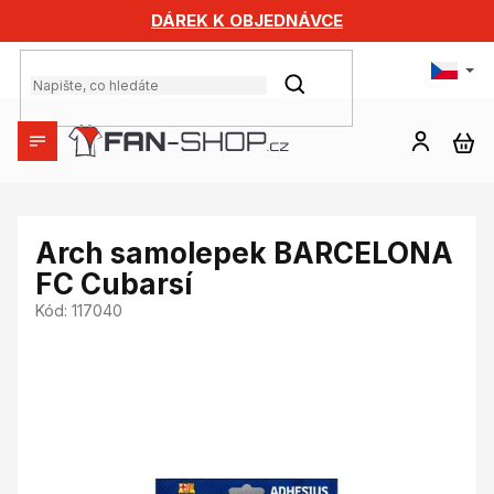
Přejít
DÁREK K OBJEDNÁVCE
na
obsah
HLEDAT
NÁ
KO
Arch samolepek BARCELONA
FC Cubarsí
Kód:
117040