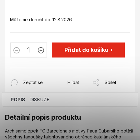
Můžeme doručit do:
12.8.2026
Přidat do košíku
Zeptat se
Hlídat
Sdílet
POPIS
DISKUZE
Detailní popis produktu
Arch samolepek FC Barcelona s motivy Paua Cubarsího potěší
všechny fanoušky talentovaného obránce katalánského