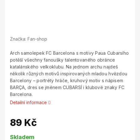
Značka:
Fan-shop
Arch samolepek FC Barcelona s motivy Paua Cubarsího
potěší všechny fanoušky talentovaného obránce
katalánského velkoklubu. Na jednom archu najdeš
několik různých motivů inspirovaných mladou hvězdou
Barcelony – portréty hráče, kruhový motiv s nápisem
BARÇA, dres se jménem CUBARSÍ i klubové znaky FC
Barcelona.
Detailní informace
89 Kč
Měrná
Skladem
cena: