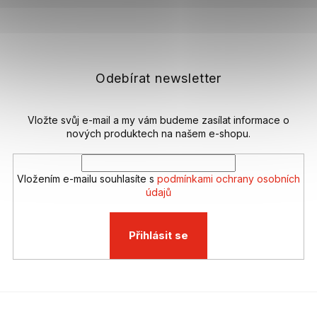
Z
á
p
a
t
Odebírat newsletter
í
Vložte svůj e-mail a my vám budeme zasílat informace o
nových produktech na našem e-shopu.
Vložením e-mailu souhlasíte s
podmínkami ochrany osobních
údajů
Přihlásit se