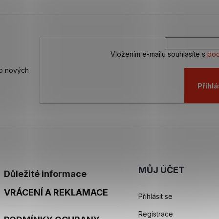
Vložením e-mailu souhlasíte s
pod
 o nových
Přihlá
MŮJ ÚČET
Důležité informace
VRÁCENÍ A REKLAMACE
Přihlásit se
Registrace