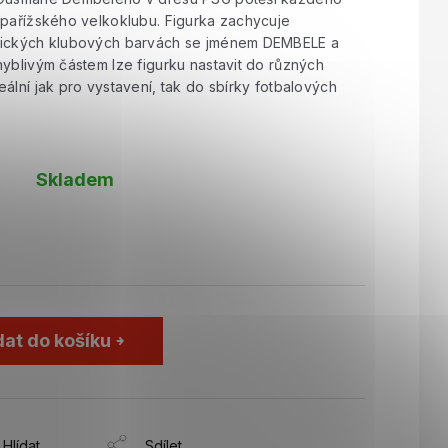
 pařížského velkoklubu. Figurka zachycuje
nických klubových barvách se jménem DEMBELE a
hyblivým částem lze figurku nastavit do různých
ální jak pro vystavení, tak do sbírky fotbalových
Skladem
dat do košíku
Hlídat
Sdílet