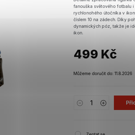
fanouška světového fotbalu i
rychlonohého útočníka v iko
číslem 10 na zádech. Díky po
dynamických póz, takže je ide
ikon.
499 Kč
Měrná
cena:
Můžeme doručit do:
11.8.2026
Při
Zeptat se