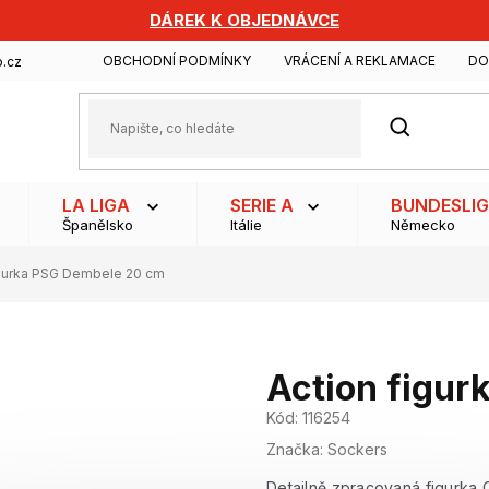
DÁREK K OBJEDNÁVCE
OBCHODNÍ PODMÍNKY
VRÁCENÍ A REKLAMACE
DO
.cz
HLEDAT
LA LIGA
SERIE A
BUNDESLI
Španělsko
Itálie
Německo
igurka PSG Dembele 20 cm
Action figu
Kód:
116254
Značka:
Sockers
Detailně zpracovaná figurk