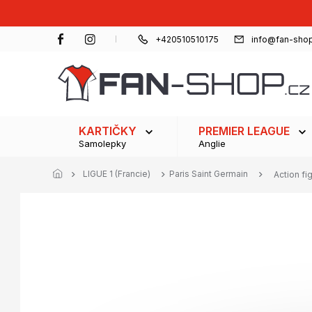
Přejít
na
obsah
+420510510175
info@fan-shop
KARTIČKY
PREMIER LEAGUE
Samolepky
Anglie
LIGUE 1 (Francie)
Paris Saint Germain
Action f