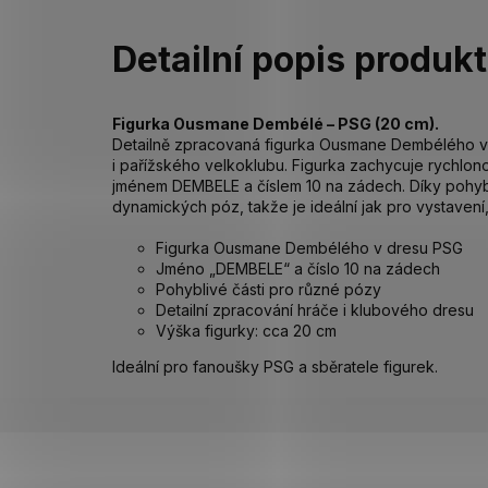
Detailní popis produk
Figurka Ousmane Dembélé – PSG (20 cm).
Detailně zpracovaná figurka Ousmane Dembélého v
i pařížského velkoklubu. Figurka zachycuje rychlo
jménem DEMBELE a číslem 10 na zádech. Díky pohybl
dynamických póz, takže je ideální jak pro vystavení,
Figurka Ousmane Dembélého v dresu PSG
Jméno „DEMBELE“ a číslo 10 na zádech
Pohyblivé části pro různé pózy
Detailní zpracování hráče i klubového dresu
Výška figurky: cca 20 cm
Ideální pro fanoušky PSG a sběratele figurek.
Z
á