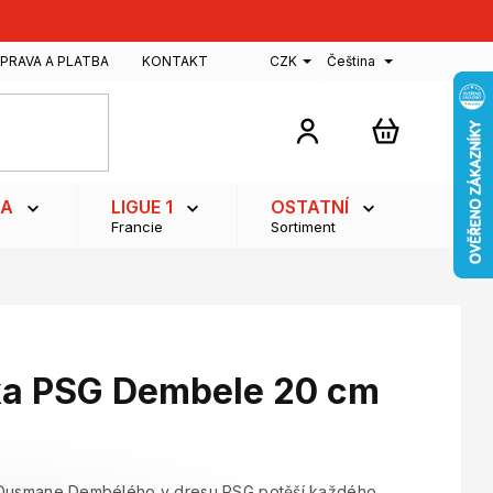
PRAVA A PLATBA
KONTAKT
CZK
Čeština
NÁKUPNÍ
KOŠÍK
GA
LIGUE 1
OSTATNÍ
Francie
Sortiment
rka PSG Dembele 20 cm
a Ousmane Dembélého v dresu PSG potěší každého