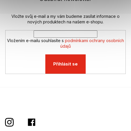
í
Vložte svůj e-mail a my vám budeme zasílat informace o
nových produktech na našem e-shopu.
Vložením e-mailu souhlasíte s
podmínkami ochrany osobních
údajů
Přihlásit se