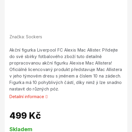
Značka:
Sockers
Akční figurka Liverpool FC Alexis Mac Allister. Přidejte
do své sbírky fotbalového zboží tuto detailně
propracovanou akční figurku Alexise Mac Allistera!
Oficiálně licencovaný produkt představuje Mac Allistera
v jeho týmovém dresu s jménem a číslem 10 na zádech.
Figurka má 10 pohyblivých částí, díky nimž ji lze snadno
nastavit do různých póz.
Detailní informace
499 Kč
Měrná
Skladem
cena: