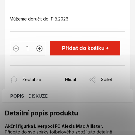
Můžeme doručit do:
11.8.2026
Přidat do košíku
Zeptat se
Hlídat
Sdílet
POPIS
DISKUZE
Detailní popis produktu
Akční figurka Liverpool FC Alexis Mac Allister.
Přidejte do své sbírky fotbalového zboží tuto detailně