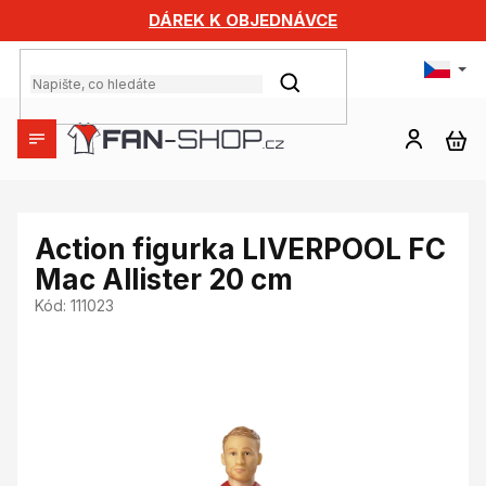
Přejít
DÁREK K OBJEDNÁVCE
na
obsah
HLEDAT
NÁ
KO
Action figurka LIVERPOOL FC
Mac Allister 20 cm
Kód:
111023