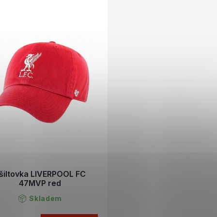
šiltovka LIVERPOOL FC
47MVP red
Skladem