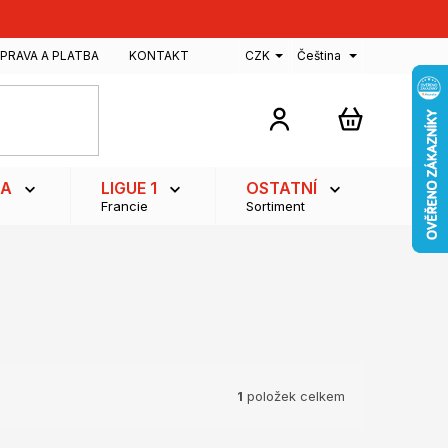
PRAVA A PLATBA
KONTAKT
CZK
Čeština
NÁKUPNÍ
KOŠÍK
GA
LIGUE 1
OSTATNÍ
Francie
Sortiment
1
položek celkem