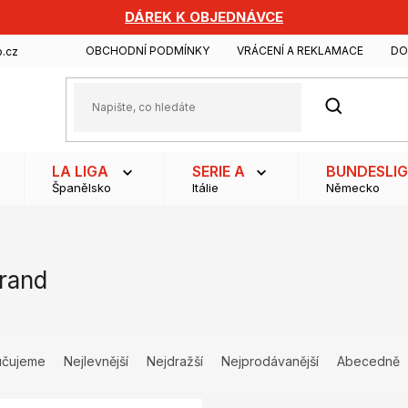
DÁREK K OBJEDNÁVCE
OBCHODNÍ PODMÍNKY
VRÁCENÍ A REKLAMACE
DO
.cz
HLEDAT
LA LIGA
SERIE A
BUNDESLI
Španělsko
Itálie
Německo
rand
učujeme
Nejlevnější
Nejdražší
Nejprodávanější
Abecedně