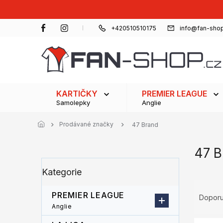
Přejít
na
obsah
+420510510175
info@fan-shop
KARTIČKY
PREMIER LEAGUE
Samolepky
Anglie
Prodávané značky
47 Brand
47 B
P
Přeskočit
Kategorie
o
kategorie
s
Ř
t
PREMIER LEAGUE
a
Dopor
r
z
Anglie
a
e
V