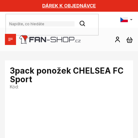
Přejít
DÁREK K OBJEDNÁVCE
na
obsah
HLEDAT
NÁ
KO
3pack ponožek CHELSEA FC
Sport
Kód: