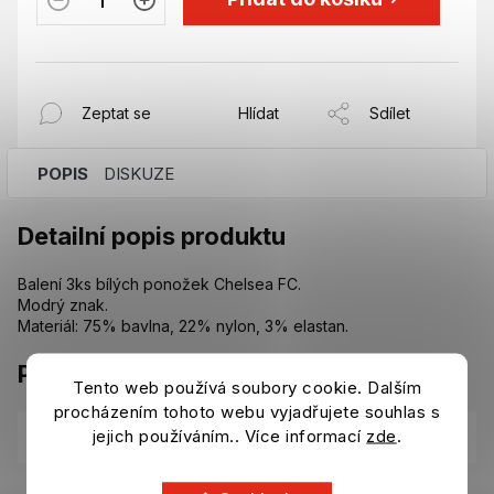
Zeptat se
Hlídat
Sdílet
POPIS
DISKUZE
Detailní popis produktu
Balení 3ks bílých ponožek Chelsea FC.
Modrý znak.
Materiál: 75% bavlna, 22% nylon, 3% elastan.
Parametry
Tento web používá soubory cookie. Dalším
procházením tohoto webu vyjadřujete souhlas s
jejich používáním.. Více informací
zde
.
Kategorie
:
Kalhoty, pyžama, spodní prádlo Chelsea FC
EAN
:
Zvolte variantu