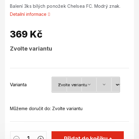
Balení 3ks bílých ponožek Chelsea FC. Modrý znak.
Detailní informace
369 Kč
Měrná
Zvolte variantu
cena:
Varianta
Můžeme doručit do:
Zvolte variantu
Přidat do košíku