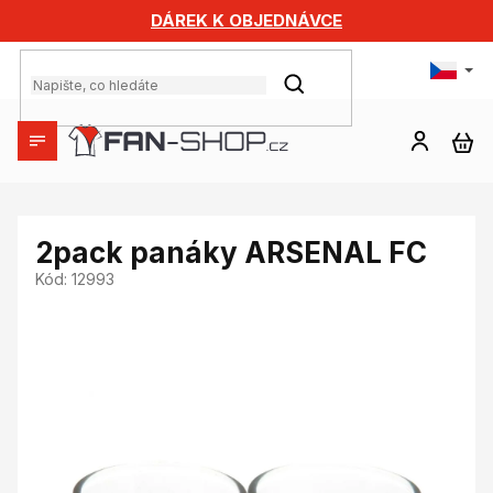
Přejít
DÁREK K OBJEDNÁVCE
na
obsah
HLEDAT
NÁ
KO
2pack panáky ARSENAL FC
Kód:
12993