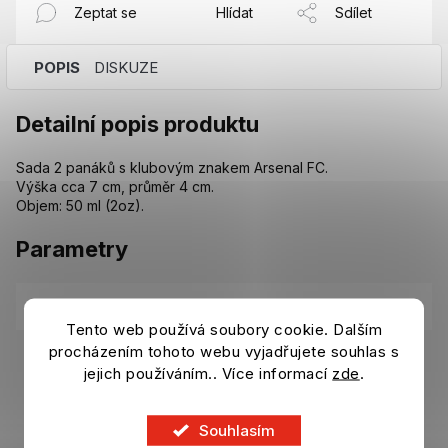
Zeptat se
Hlídat
Sdílet
POPIS
DISKUZE
Detailní popis produktu
Sada 2 panáků s klubovým znakem Arsenal FC.
Výška cca 7 cm, průměr 4 cm.
Objem: 50 ml (2oz).
Parametry
Kategorie
:
Hrnky, sklenice a lahve Arsenal FC
Tento web používá soubory cookie. Dalším
procházením tohoto webu vyjadřujete souhlas s
EAN
:
5015860174131
jejich používáním.. Více informací
zde
.
Položka byla vyprodána…
Souhlasím