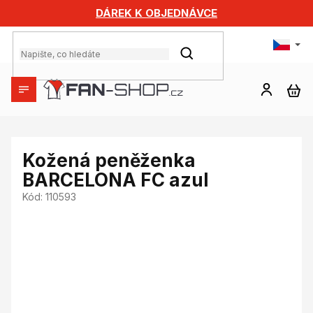
Přejít
DÁREK K OBJEDNÁVCE
na
obsah
HLEDAT
NÁ
KO
Kožená peněženka
BARCELONA FC azul
Kód:
110593