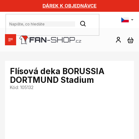
Přejít
DÁREK K OBJEDNÁVCE
na
obsah
HLEDAT
NÁ
KO
Flísová deka BORUSSIA
DORTMUND Stadium
Kód:
105132