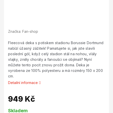
Značka:
Fan-shop
Fleecová deka s potiskem stadionu Borussie Dortmund
nabízí úžasný zážitek! Pamatujete si, jak jste slavili
poslední gól, když celý stadion stál na nohou, vlály
vlajky, zněly chorály a fanoušci se objímali? Nyní
můžete tento pocit znovu prožít doma. Deka je
vyrobena ze 100% polyesteru a má rozměry 150 x 200
cm.
Detailní informace
949 Kč
Měrná
Skladem
cena: