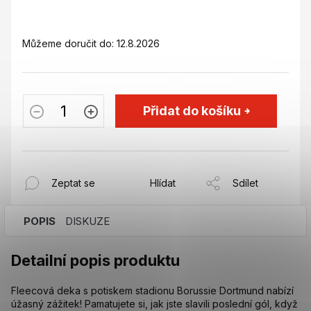
Můžeme doručit do:
12.8.2026
Přidat do košíku
Zeptat se
Hlídat
Sdílet
POPIS
DISKUZE
Detailní popis produktu
Fleecová deka s potiskem stadionu Borussie Dortmund nabízí
úžasný zážitek! Pamatujete si, jak jste slavili poslední gól, když