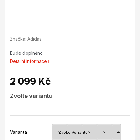
Značka:
Adidas
Bude doplněno
Detailní informace
2 099 Kč
Měrná
Zvolte variantu
cena:
Varianta