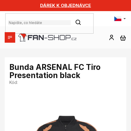
Přejít
DÁREK K OBJEDNÁVCE
na
obsah
HLEDAT
NÁ
KO
Bunda ARSENAL FC Tiro
Presentation black
Kód: