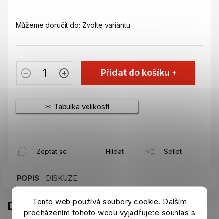
Můžeme doručit do:
Zvolte variantu
Přidat do košíku
Tabulka velikostí
Zeptat se
Hlídat
Sdílet
POPIS
DISKUZE
Tento web používá soubory cookie. Dalším
Detailní popis produktu
procházením tohoto webu vyjadřujete souhlas s