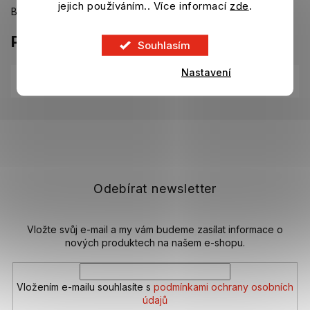
jejich používáním.. Více informací
zde
.
Bude doplněno
Parametry
Souhlasím
Nastavení
Kategorie
:
Bundy Arsenal FC
Z
á
p
a
t
Odebírat newsletter
í
Vložte svůj e-mail a my vám budeme zasílat informace o
nových produktech na našem e-shopu.
Vložením e-mailu souhlasíte s
podmínkami ochrany osobních
údajů